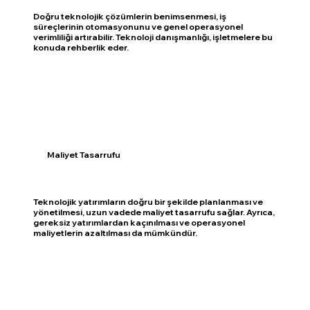
Doğru teknolojik çözümlerin benimsenmesi, iş
süreçlerinin otomasyonunu ve genel operasyonel
verimliliği artırabilir. Teknoloji danışmanlığı, işletmelere bu
konuda rehberlik eder.
Maliyet Tasarrufu
Teknolojik yatırımların doğru bir şekilde planlanması ve
yönetilmesi, uzun vadede maliyet tasarrufu sağlar. Ayrıca,
gereksiz yatırımlardan kaçınılması ve operasyonel
maliyetlerin azaltılması da mümkündür.