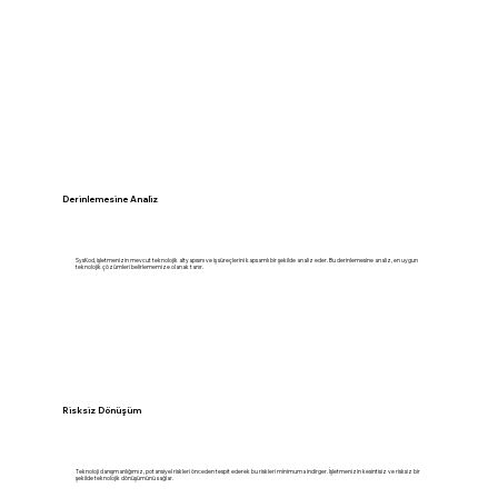
Derinlemesine Analiz
SysKod, işletmenizin mevcut teknolojik altyapısını ve iş süreçlerini kapsamlı bir şekilde analiz eder. Bu derinlemesine analiz, en uygun
teknolojik çözümleri belirlememize olanak tanır.
Risksiz Dönüşüm
Teknoloji danışmanlığımız, potansiyel riskleri önceden tespit ederek bu riskleri minimuma indirger. İşletmenizin kesintisiz ve risksiz bir
şekilde teknolojik dönüşümünü sağlar.