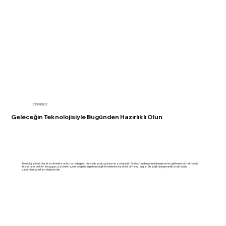
EXPERIENCE
Geleceğin Teknolojisiyle Bugünden Hazırlıklı Olun
Teknoloji sürekli olarak evrilmekte ve bu hızla değişen dünyada ayak uydurmak zorlaşabilir. SysKod'un deneyimli danışmanları, işletmenizin teknolojik
ihtiyaçlarını belirler, en uygun çözümleri sunar ve geleceğin teknolojik trendlerine hazırlıklı olmanızı sağlar. Stratejik danışmanlıkla, teknolojik
yatırımlarınızın tam değerini alın.