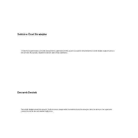
Sektöre Özel Stratejiler
20'den fazla sektördeki uzmanlık deneyimimiz, işletmenizin ihtiyaçlarına ve sektör dinamiklerine özel stratejiler oluşturmamıza
imkan tanır. Bu sayede, rakiplerinizden bir adım önde olabilirsiniz.
Devamlı Destek
Teknolojik değişim sürekli bir süreçtir. SysKod olarak, danışmanlık hizmetimizle sizi bu süreçte yalnız bırakmıyor, her aşamada
yanınızda olarak devamlı destek sağlıyoruz.