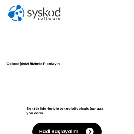
Geleceğinizi Bizimle Planlayın
Sektör liderleriyle teknoloji yolculuğunuza
yön verin.
Hadi Başlayalım