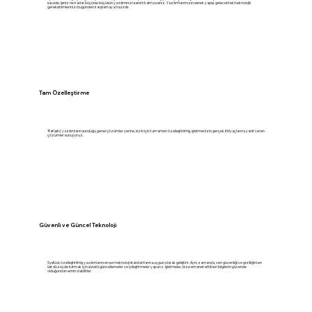
sayede, işiniz ne kadar büyürse büyüsün yazılımınızla sınırlı kalmazsınız. Yazılımlarımızın esnek yapısı, gelecekteki teknolojik
gereksinimlerinizi bugünden karşılamaya hazırdır.
Tam Özelleştirme
'Raf üstü' yazılımların sunduğu genel çözümler yerine, sizin için tamamen özelleştirilmiş, işletmenizin gerçek ihtiyaçlarına yanıt veren
çözümler sunuyoruz.
Güvenli ve Güncel Teknoloji
SysKod, özelleştirilmiş yazılımlarını en son teknoloji standartlarına uygun olarak geliştirir. Aynı zamanda, veri güvenliği ve gizliliğini en
üst düzeyde tutmak için sürekli güncellemeler ve iyileştirmeler yaparız. İşletmeler, bize emanet ettikleri bilgilerin güvende
olduğundan emin olabilirler.