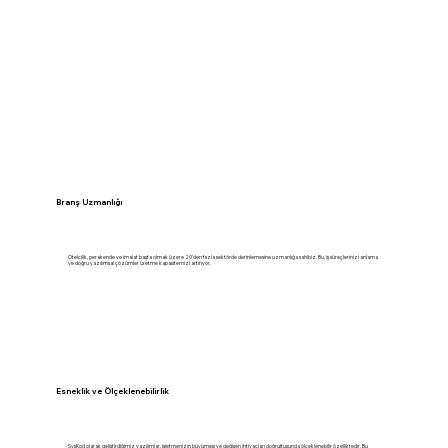
Branş Uzmanlığı
Otelcilik, perakende ve imalat başta olmak üzere 20'den fazla sektörde derinlemesine uzmanlığa sahibiz. Bu, iş süreçlerinizi anlama
ve doğru yazılımsal çözümler üretme kapasitemizi artırıyor.
Esneklik ve Ölçeklenebilirlik
SysKod olarak geliştirdiğimiz yazılımlar, işletmenizin büyümesi ve değişen ihtiyaçları doğrultusunda ölçeklenebilir özelliktedir. Bu