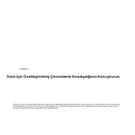
EXPERIENCE
Sizin İçin Özelleştirilmiş Çözümlerle Sıradışılığınızı Konuşturun
Standart yazılım çözümleri genel ihtiyaçları karşılasa da, her işletmenin kendine has dinamikleri ve ihtiyaçları vardır. SysKod olarak, firmanızın benzersiz
gereksinimlerini anlayarak özel yazılım çözümleri geliştiriyoruz. Sektördeki rakiplerinizden sıyrılarak müşterilerinize özgün bir deneyim sunarak fark
yaratın. Bize gelin, işletmenizin geleceğini birlikte şekillendirelim!