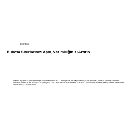
EXPERIENCE
Bulutla Sınırlarınızı Aşın, Verimliliğinizi Artırın
Fiziksel altyapılara bağlı kalmadan iş süreçlerinizde esneklik kazanın. SysKod’un bulut çözümleriyle veri depolama, erişim ve paylaşım konularında
sınırlamalardan kurtulun. Bu özgürlük, iş süreçlerinizin hızlanmasına ve maliyetlerinizi azaltmanıza olanak tanır. Bulut'un getirdiği esneklikle işletmenizi
global bir oyuncu haline getirin.