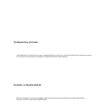
Özelleştirilmiş Çözümler
SysKod, işletmenizin özgün ihtiyaçlarına göre özelleştirilmiş bulut çözümleri sunar. Standart paketlerin sınırlamalarından kurtulun ve
size özel, tam olarak neye ihtiyaç duyduğunuzu karşılayan bir bulut hizmetine sahip olun.
Esneklik ve Ölçeklenebilirlik
İşletmeniz büyüdükçe veya ihtiyaçları değiştikçe SysKod'un bulut çözümleri de sizinle birlikte evrimleşir. Ölçeklendirme
ihtiyaçlarınızı basit ve maliyet etkin bir şekilde karşılar.