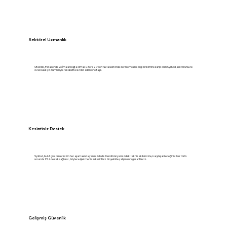
Sektörel Uzmanlık
Otelcilik, Perakende ve İmalat başta olmak üzere 20'den fazla sektörde derinlemesine bilgi birikimine sahip olan SysKod, sektörünüze
özel bulut çözümleriyle rekabette sizi bir adım öne taşır.
Kesintisiz Destek
SysKod, bulut çözümlerinizin her aşamasında yanınızdadır. Kendi bünyemizdeki teknik ekibimizle, karşılaşabileceğiniz her türlü
sorunda 7/24 destek sağlarız, böylece işletmenizin kesintisiz bir şekilde çalışmasını garantileriz.
Gelişmiş Güvenlik