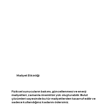
Maliyet Etkinliği
Fiziksel sunucuların bakımı, güncellenmesi ve enerji
maliyetleri, zamanla önemli bir yük oluşturabilir. Bulut
çözümleri sayesinde bu tür maliyetlerden tasarruf edilir ve
sadece kullandığınız kadarını ödersiniz.