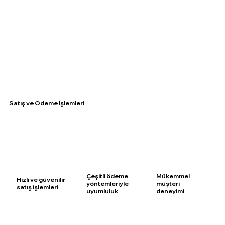
Satış ve Ödeme İşlemleri
Çeşitli ödeme
Mükemmel
Hızlı ve güvenilir
yöntemleriyle
müşteri
satış işlemleri
uyumluluk
deneyimi