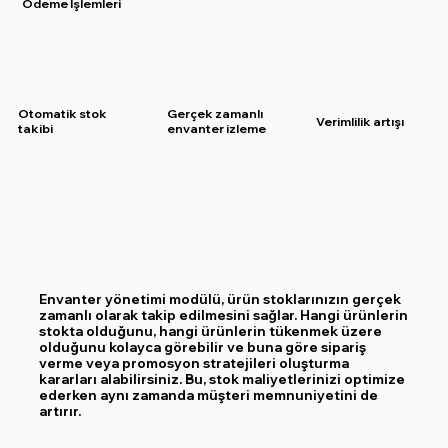
Ödeme İşlemleri
Otomatik stok
Gerçek zamanlı
Verimlilik artışı
takibi
envanter izleme
Envanter yönetimi modülü, ürün stoklarınızın gerçek
zamanlı olarak takip edilmesini sağlar. Hangi ürünlerin
stokta olduğunu, hangi ürünlerin tükenmek üzere
olduğunu kolayca görebilir ve buna göre sipariş
verme veya promosyon stratejileri oluşturma
kararları alabilirsiniz. Bu, stok maliyetlerinizi optimize
ederken aynı zamanda müşteri memnuniyetini de
artırır.