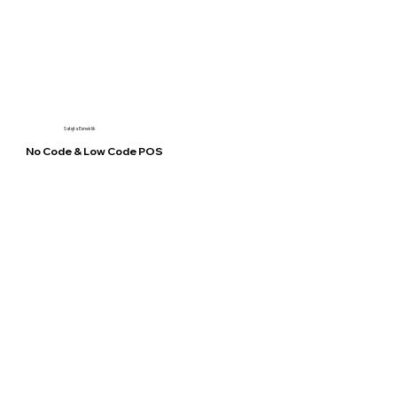
Satışta Esneklik
No Code & Low Code POS